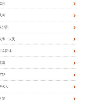
教育
映画
未分類
火事・火災
皇室関連
経済
芸能
著名人
音楽