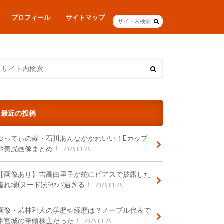
プロフィール
サイトマップ
最近の投稿
ゆってぃの嫁・石川あんながかわいい！Eカップ
や美尻画像まとめ！
2025.01.25
【画像あり】吉高由里子が蛇にピアスで披露した
濡れ場(ヌード)がヤバ過ぎる！
2025.01.25
画像・若林和人の学歴や経歴は？ノーブル代表で
牛宮城の筆頭株主だった！
2025.01.25