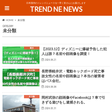
日本国内のトレンドニュースを一早く皆さんにお届けします
TREND NE NEWS
HOME
未分類
CATEGORY
未分類
事件
【2023.12】ディズニーに爆破予告した犯
人は誰？名前や顔画像を調査！
2024.04.21
未分類
長野県軽井沢・電動キックボード死亡事
故女性の名前や顔画像は？本当の被害者
はバス会社。
2024.04.04
未分類
岡村武弥の顔画像やFacebookは？車で引
きずる遊びをし逮捕される。
2024.03.31