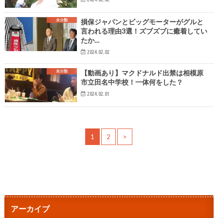
未分類
損保ジャパンとビッグモーターがグルと
言われる理由3選！ズブズブに癒着してい
たか…
2024.02.02
未分類
【動画あり】マクドナルド出禁は相模原
市立田名中学校！一体何をした？
2024.02.01
1
2
>
アーカイブ