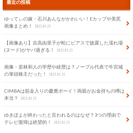
最近の投稿
ゆってぃの嫁・石川あんながかわいい！Eカップや美尻
画像まとめ！
2025.01.25
【画像あり】吉高由里子が蛇にピアスで披露した濡れ場
(ヌード)がヤバ過ぎる！
2025.01.25
画像・若林和人の学歴や経歴は？ノーブル代表で牛宮城
の筆頭株主だった！
2025.01.25
CIMBAは筋金入りの慶應ボーイ！両親がお金持ちの噂は
本当？
2025.01.25
ゆきぽよが終わったと言われるのはなぜ？3つの理由で
テレビ復帰は絶望的！
2025.01.25