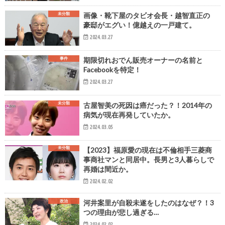
未分類
画像・靴下屋のタビオ会長・越智直正の
豪邸がエグい！億越えの一戸建て。
2024.03.27
事件
期限切れおでん販売オーナーの名前と
Facebookを特定！
2024.03.27
未分類
古屋智美の死因は癌だった？！2014年の
病気が現在再発していたか。
2024.03.05
未分類
【2023】福原愛の現在は不倫相手三菱商
事商社マンと同居中。長男と3人暮らしで
再婚は間近か。
2024.02.02
政治
河井案里が自殺未遂をしたのはなぜ？！3
つの理由が悲し過ぎる…
2024.02.02