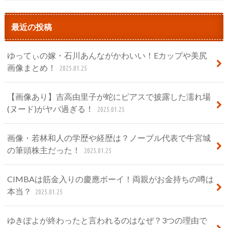
最近の投稿
ゆってぃの嫁・石川あんながかわいい！Eカップや美尻
画像まとめ！
2025.01.25
【画像あり】吉高由里子が蛇にピアスで披露した濡れ場
(ヌード)がヤバ過ぎる！
2025.01.25
画像・若林和人の学歴や経歴は？ノーブル代表で牛宮城
の筆頭株主だった！
2025.01.25
CIMBAは筋金入りの慶應ボーイ！両親がお金持ちの噂は
本当？
2025.01.25
ゆきぽよが終わったと言われるのはなぜ？3つの理由で