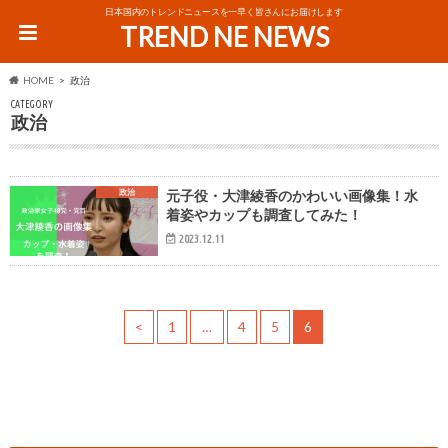
日本国内のトレンドニュースを一早く皆さんにお届けします
TREND NE NEWS
HOME
政治
CATEGORY
政治
政治
元子役・大津綾香のかわいい画像集！水
着姿やカップも調査してみた！
2023.12.11
<
1
…
4
5
6