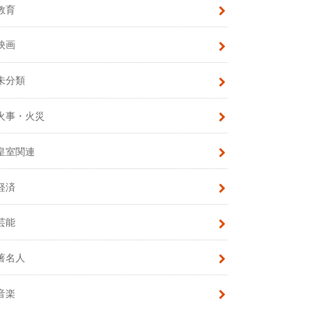
教育
映画
未分類
火事・火災
皇室関連
経済
芸能
著名人
音楽