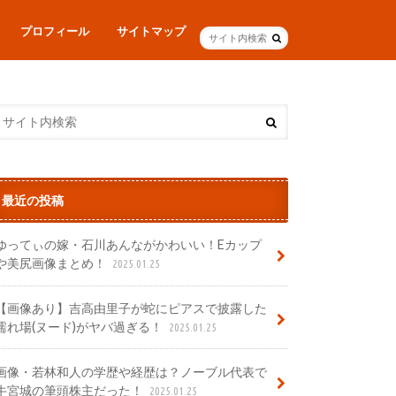
プロフィール
サイトマップ
最近の投稿
ゆってぃの嫁・石川あんながかわいい！Eカップ
や美尻画像まとめ！
2025.01.25
【画像あり】吉高由里子が蛇にピアスで披露した
濡れ場(ヌード)がヤバ過ぎる！
2025.01.25
画像・若林和人の学歴や経歴は？ノーブル代表で
牛宮城の筆頭株主だった！
2025.01.25