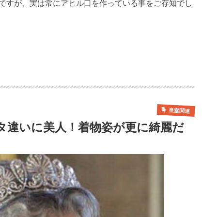
様ですが、実は常にアヒル口を作っている事をご存知でし
皇室関連
タ違いに美人！着物姿が更に綺麗だ