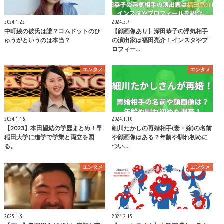
2024.1.22
2024.5.7
中町綾の彼氏は誰？コムドットのひ
【顔画像あり】深田恭子の浮気相手
ゅうがというのは本当？
の演出家は福田亮介！インスタやプ
ロフィー…
エンタメ
エンタメ
2024.1.16
2024.1.10
【2023】本田望結の学歴まとめ！早
細川たかしの再婚相手(妻・嫁)の名前
稲田大学に進学で学業と両立を図
や顔画像はある？年齢や馴れ初めに
る。
つい…
エンタメ
エンタメ
2025.1.9
2024.2.15