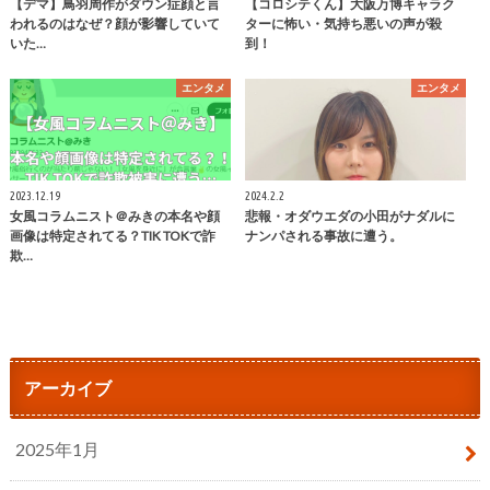
【デマ】鳥羽周作がダウン症顔と言
【コロシテくん】大阪万博キャラク
われるのはなぜ？顔が影響していて
ターに怖い・気持ち悪いの声が殺
いた…
到！
エンタメ
エンタメ
2023.12.19
2024.2.2
女風コラムニスト＠みきの本名や顔
悲報・オダウエダの小田がナダルに
画像は特定されてる？TIK TOKで詐
ナンパされる事故に遭う。
欺…
アーカイブ
2025年1月