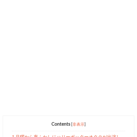
Contents
[
非表示
]
1 月曜から夜ふかしにハリーポッターオタクが出演し