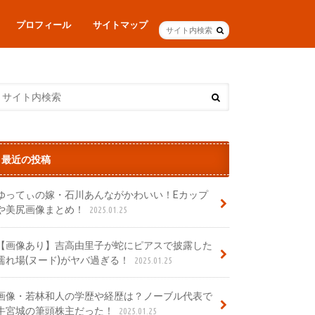
プロフィール
サイトマップ
最近の投稿
ゆってぃの嫁・石川あんながかわいい！Eカップ
や美尻画像まとめ！
2025.01.25
【画像あり】吉高由里子が蛇にピアスで披露した
濡れ場(ヌード)がヤバ過ぎる！
2025.01.25
画像・若林和人の学歴や経歴は？ノーブル代表で
牛宮城の筆頭株主だった！
2025.01.25