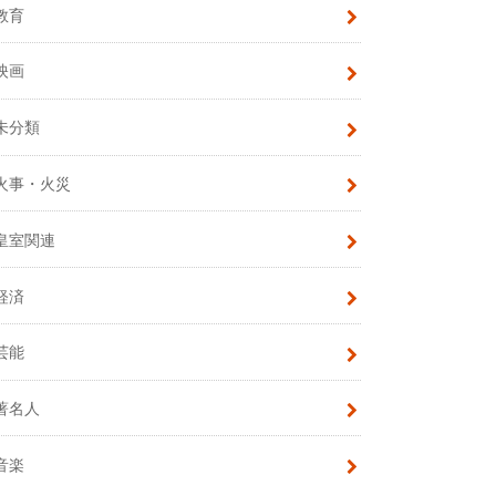
教育
映画
未分類
火事・火災
皇室関連
経済
芸能
著名人
音楽