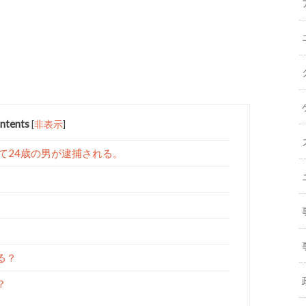
ntents
[
非表示
]
して24歳の男が逮捕される。
る？
？