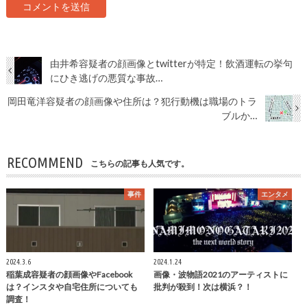
由井希容疑者の顔画像とtwitterが特定！飲酒運転の挙句
にひき逃げの悪質な事故…
岡田竜洋容疑者の顔画像や住所は？犯行動機は職場のトラ
ブルか…
RECOMMEND
こちらの記事も人気です。
事件
エンタメ
2024.3.6
2024.1.24
稲葉成容疑者の顔画像やFacebook
画像・波物語2021のアーティストに
は？インスタや自宅住所についても
批判が殺到！次は横浜？！
調査！