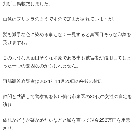
判断し掲載致しました。
画像はプリクラのようですので加工がされていますが、
髪を派手な色に染める事もなく一見すると真面目そうな印象を
受けますね。
このような真面目そうな印象である事も被害者が信用してしま
った一つの要因なのかもしれません。
阿部颯希容疑者は2021年11月20日の午後2時頃、
仲間と共謀して警察官を装い仙台市泉区の80代の女性の自宅を
訪れ、
偽札かどうか確かめたいなどと嘘を言って現金252万円を用意
させ、