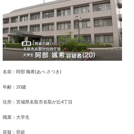
名前：阿部 颯希(あべ さつき)
年齢：20歳
住所：宮城県名取市名取が丘4丁目
職業：大学生
容疑：窃盗