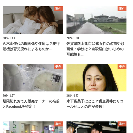
事件
事件
2024.1.13
2024.1.30
久木山佳代の顔画像や住所は？犯行
佐賀県路上死亡15歳女性の名前や顔
動機は育児疲れによるものか…
画像・学校は？自殺理由はいじめの
可能性も…
事件
事件
2024.3.27
2024.4.27
期限切れおでん販売オーナーの名前
木下富美子はどこ？税金泥棒にリコ
とFacebookを特定！
ールせよとの声が多数！
事件
事件