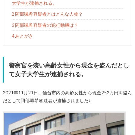
大学生が逮捕される。
2 阿部颯希容疑者とはどんな人物？
3 阿部颯希容疑者の犯行動機は？
4 あとがき
警察官を装い高齢女性から現金を盗んだとし
て女子大学生が逮捕される。
2021年11月21日、仙台市内の高齢女性から現金252万円を盗ん
だとして阿部颯希容疑者が逮捕されました↓