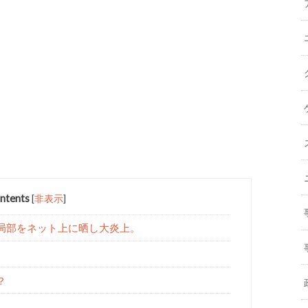
ntents
[
非表示
]
の局部をネット上に晒し大炎上。
？