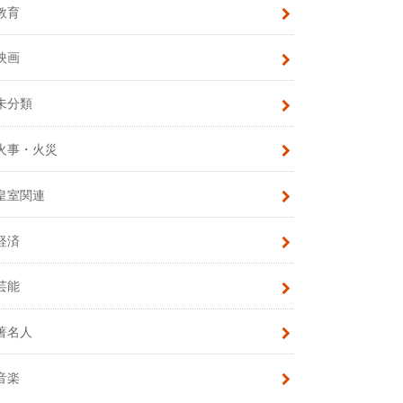
教育
映画
未分類
火事・火災
皇室関連
経済
芸能
著名人
音楽