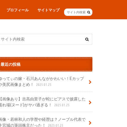
プロフィール
サイトマップ
最近の投稿
ゆってぃの嫁・石川あんながかわいい！Eカップ
や美尻画像まとめ！
2025.01.25
【画像あり】吉高由里子が蛇にピアスで披露した
濡れ場(ヌード)がヤバ過ぎる！
2025.01.25
画像・若林和人の学歴や経歴は？ノーブル代表で
牛宮城の筆頭株主だった！
2025.01.25