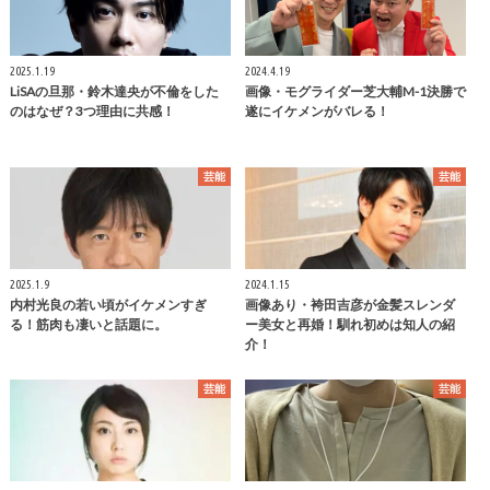
2025.1.19
2024.4.19
LiSAの旦那・鈴木達央が不倫をした
画像・モグライダー芝大輔M-1決勝で
のはなぜ？3つ理由に共感！
遂にイケメンがバレる！
芸能
芸能
2025.1.9
2024.1.15
内村光良の若い頃がイケメンすぎ
画像あり・袴田吉彦が金髪スレンダ
る！筋肉も凄いと話題に。
ー美女と再婚！馴れ初めは知人の紹
介！
芸能
芸能