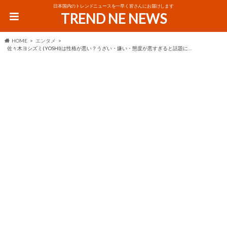
日本国内のトレンドニュースを一早く皆さんにお届けします
TREND NE NEWS
HOME
エンタメ
佐々木ヨシズミ(YOSHI)は性格が悪い？うざい・嫌い・態度が悪すぎると話題に…