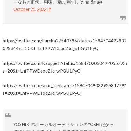
— なお@正代、翔猿、隆の勝推し (@na_5may)
October 25, 2022
https://twitter.com/Eureka27540795/status/1584704422932
025344?s=20&t=LnfPPWDsoqZJq_wPGU1PyQ
https://twitter.com/KaoppeT/status/1584709030492065793?
s=20&t=LnfPPWDsoqZJq_wPGU1PyQ
https://twitter.com/sono_ice/status/1584704908292681729?
s=20&t=LnfPPWDsoqZJq_wPGU1PyQ
YOSHIKIのボーカルオーディションのYOSHIだかっ