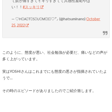
て奴が痛すぎてイキリすぎてて共感性羞恥やば
い！！
#スッキリ
— ♡H⃝A⃝T⃝S⃝U⃝M⃝I⃝♡㌨ (@hatsuminano)
October
25, 2022
このように、態度が悪い、社会勉強が必要だ、痛いなどの声が
多く上がっています。
実はYOSHIさんはこれまでにも態度の悪さが指摘されていたよ
うで…
その時のエピソードがありましたのでご紹介致します。