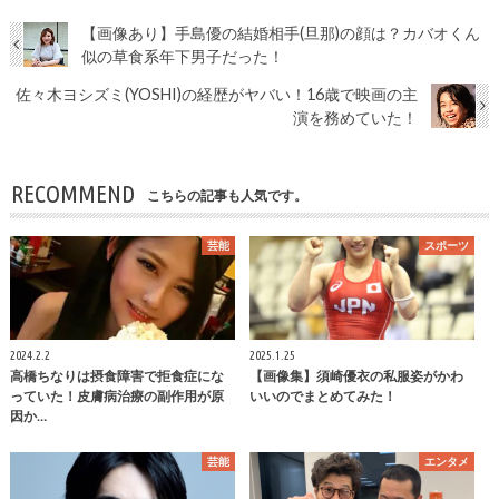
【画像あり】手島優の結婚相手(旦那)の顔は？カバオくん
似の草食系年下男子だった！
佐々木ヨシズミ(YOSHI)の経歴がヤバい！16歳で映画の主
演を務めていた！
RECOMMEND
こちらの記事も人気です。
芸能
スポーツ
2024.2.2
2025.1.25
高橋ちなりは摂食障害で拒食症にな
【画像集】須崎優衣の私服姿がかわ
っていた！皮膚病治療の副作用が原
いいのでまとめてみた！
因か…
芸能
エンタメ