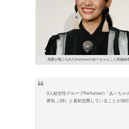
熱愛が報じられたPerfumeのあーちゃんこと西脇綾
3人組女性グループPerfumeの「あ～ち
勇気（28）と真剣交際していることが2