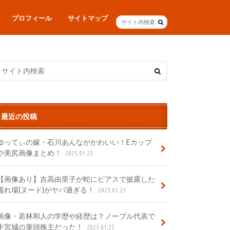
プロフィール
サイトマップ
最近の投稿
ゆってぃの嫁・石川あんながかわいい！Eカップ
や美尻画像まとめ！
2025.01.25
【画像あり】吉高由里子が蛇にピアスで披露した
濡れ場(ヌード)がヤバ過ぎる！
2025.01.25
画像・若林和人の学歴や経歴は？ノーブル代表で
牛宮城の筆頭株主だった！
2025.01.25