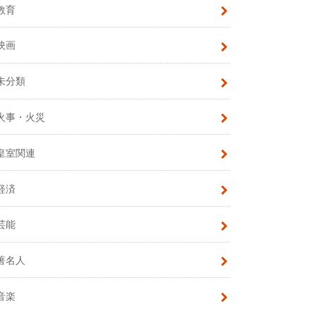
教育
映画
未分類
火事・火災
皇室関連
経済
芸能
著名人
音楽