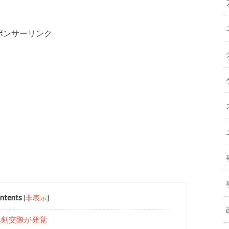
ポンサーリンク
ntents
[
非表示
]
に真剣交際が発覚