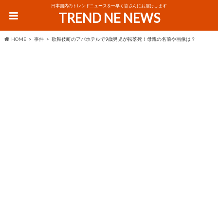
日本国内のトレンドニュースを一早く皆さんにお届けします
TREND NE NEWS
HOME
事件
歌舞伎町のアパホテルで9歳男児が転落死！母親の名前や画像は？