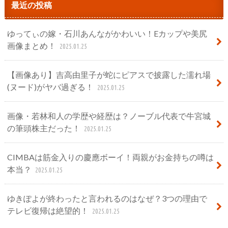
最近の投稿
ゆってぃの嫁・石川あんながかわいい！Eカップや美尻
画像まとめ！
2025.01.25
【画像あり】吉高由里子が蛇にピアスで披露した濡れ場
(ヌード)がヤバ過ぎる！
2025.01.25
画像・若林和人の学歴や経歴は？ノーブル代表で牛宮城
の筆頭株主だった！
2025.01.25
CIMBAは筋金入りの慶應ボーイ！両親がお金持ちの噂は
本当？
2025.01.25
ゆきぽよが終わったと言われるのはなぜ？3つの理由で
テレビ復帰は絶望的！
2025.01.25