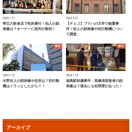
2024.1.13
2024.4.21
帯広の飲食店で性的暴行！犯人の顔
【チェコ】プラハの大学で銃撃事
画像は？オーナーに批判が殺到！
件！犯人の顔画像や犯行動機につい
て調査。
事件
事件
2024.1.12
2024.1.14
水野吉人の顔画像や住所は？犯行動
福島駅刺傷事件・高橋清容疑者の顔
機はイラっとしたから？！
画像は？過去にも犯罪歴があった！
アーカイブ