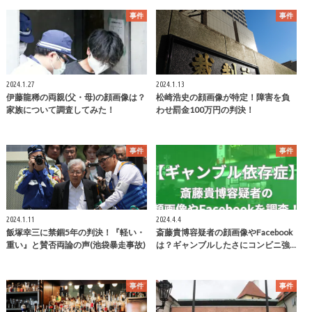
事件
事件
2024.1.27
2024.1.13
伊藤龍稀の両親(父・母)の顔画像は？
松崎浩史の顔画像が特定！障害を負
家族について調査してみた！
わせ罰金100万円の判決！
事件
事件
2024.1.11
2024.4.4
飯塚幸三に禁錮5年の判決！『軽い・
斎藤貴博容疑者の顔画像やFacebook
重い』と賛否両論の声(池袋暴走事故)
は？ギャンブルしたさにコンビニ強…
事件
事件