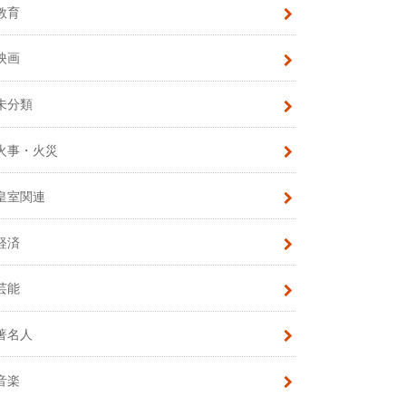
教育
映画
未分類
火事・火災
皇室関連
経済
芸能
著名人
音楽