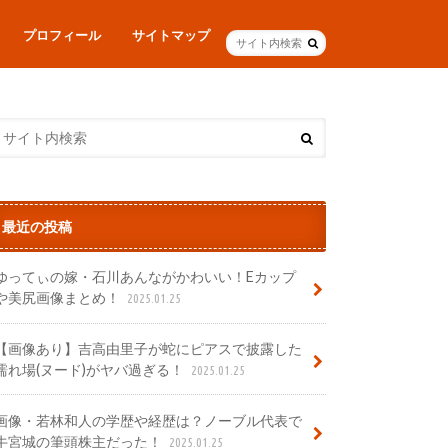
プロフィール
サイトマップ
最近の投稿
ゆってぃの嫁・石川あんながかわいい！Eカップ
や美尻画像まとめ！
2025.01.25
【画像あり】吉高由里子が蛇にピアスで披露した
濡れ場(ヌード)がヤバ過ぎる！
2025.01.25
画像・若林和人の学歴や経歴は？ノーブル代表で
牛宮城の筆頭株主だった！
2025.01.25