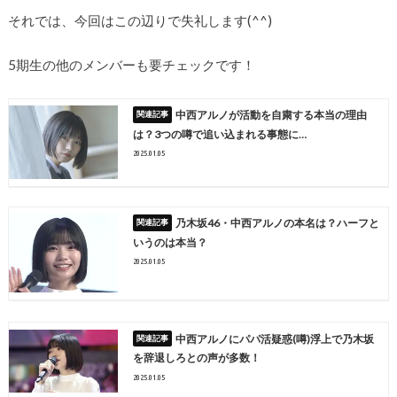
それでは、今回はこの辺りで失礼します(^^)
5期生の他のメンバーも要チェックです！
中西アルノが活動を自粛する本当の理由
は？3つの噂で追い込まれる事態に…
2025.01.05
乃木坂46・中西アルノの本名は？ハーフと
いうのは本当？
2025.01.05
中西アルノにパパ活疑惑(噂)浮上で乃木坂
を辞退しろとの声が多数！
2025.01.05