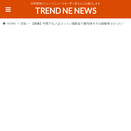
日本国内のトレンドニュースを一早く皆さんにお届けします
TREND NE NEWS
HOME
芸能
【画像】中西アルノはコットン撮影会で被写体モデル経験有りだった！