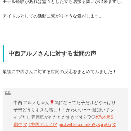
モデル経験があれば堂々とした立ち居振る舞いが出来ますし、
アイドルとしての活動に繋がりそうな気がします。
中西アルノさんに対する世間の声
最後に中西さんに対する世間の反応をまとめてみました！
中西 アルノちゃん
気になってた子だけどやっぱり
予想どうりすきな感じ！！かわいい〜〜髪短い子タ
イプだし雰囲気がただただすきですʕ·͡·ʔ♡
#乃木坂5
期生
#中西アルノ
pic.twitter.com/Sn9y8prg0o