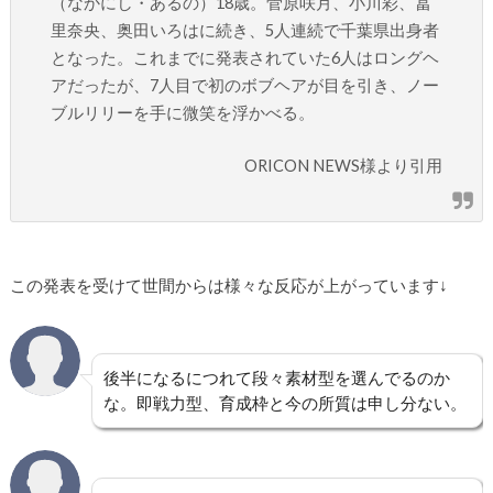
（なかにし・あるの）18歳。菅原咲月、小川彩、冨
里奈央、奥田いろはに続き、5人連続で千葉県出身者
となった。これまでに発表されていた6人はロングヘ
アだったが、7人目で初のボブヘアが目を引き、ノー
ブルリリーを手に微笑を浮かべる。
ORICON NEWS様より引用
この発表を受けて世間からは様々な反応が上がっています↓
後半になるにつれて段々素材型を選んでるのか
な。即戦力型、育成枠と今の所質は申し分ない。