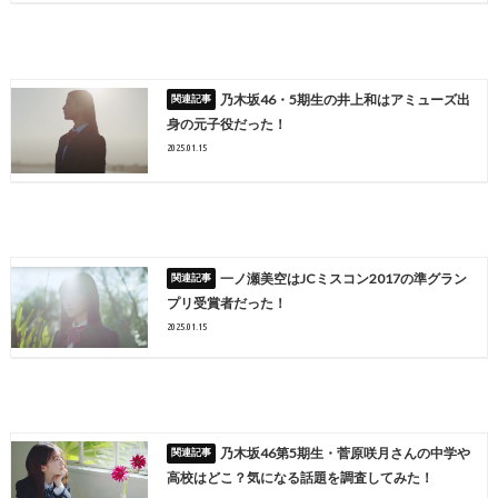
乃木坂46・5期生の井上和はアミューズ出
身の元子役だった！
2025.01.15
一ノ瀬美空はJCミスコン2017の準グラン
プリ受賞者だった！
2025.01.15
乃木坂46第5期生・菅原咲月さんの中学や
高校はどこ？気になる話題を調査してみた！