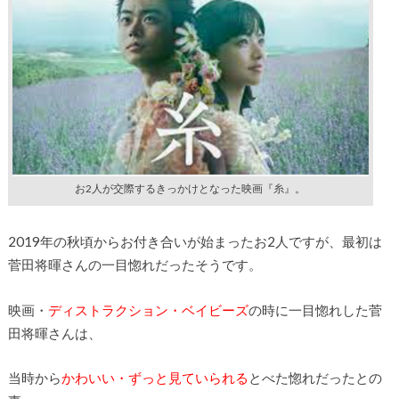
お2人が交際するきっかけとなった映画『糸』。
2019年の秋頃からお付き合いが始まったお2人ですが、最初は
菅田将暉さんの一目惚れだったそうです。
映画・
ディストラクション・ベイビーズ
の時に一目惚れした菅
田将暉さんは、
当時から
かわいい・ずっと見ていられる
とべた惚れだったとの