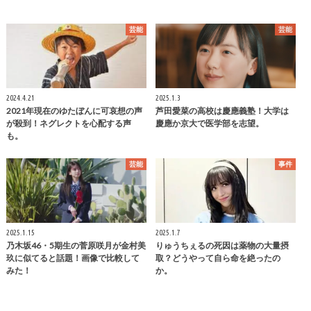
芸能
芸能
2024.4.21
2025.1.3
2021年現在のゆたぼんに可哀想の声
芦田愛菜の高校は慶應義塾！大学は
が殺到！ネグレクトを心配する声
慶應か京大で医学部を志望。
も。
芸能
事件
2025.1.15
2025.1.7
乃木坂46・5期生の菅原咲月が金村美
りゅうちぇるの死因は薬物の大量摂
玖に似てると話題！画像で比較して
取？どうやって自ら命を絶ったの
みた！
か。