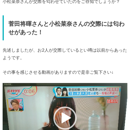
小松菜奈さんが交際を匂わせていたのをご存知でしょうか？
菅田将暉さんと小松菜奈さんの交際には匂わ
せがあった！
先述しましたが、お2人が交際しているとい噂は以前からあった
ようです。
その事を感じさせる動画がありますので是非ご覧下さい↓
動
画
プ
レ
ー
ヤ
ー