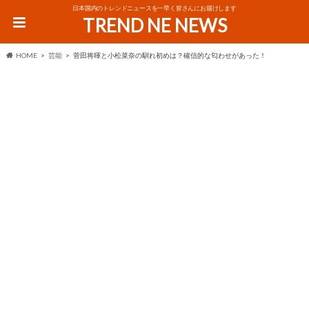
日本国内のトレンドニュースを一早く皆さんにお届けします
TREND NE NEWS
HOME
芸能
菅田将暉と小松菜奈の馴れ初めは？確信的な匂わせがあった！