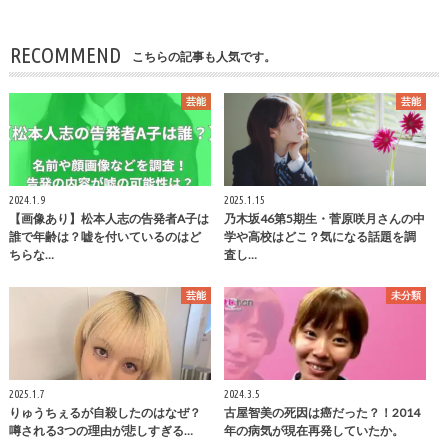
RECOMMEND
こちらの記事も人気です。
芸能
芸能
2024.1.9
2025.1.15
【画像あり】松本人志の告発者A子は
乃木坂46第5期生・菅原咲月さんの中
誰で年齢は？嘘を付いているのはど
学や高校はどこ？気になる話題を調
ちらな…
査し…
芸能
未分類
2025.1.7
2024.3.5
りゅうちぇるが自殺したのはなぜ？
古屋智美の死因は癌だった？！2014
噂される3つの理由が悲しすぎる…
年の病気が現在再発していたか。