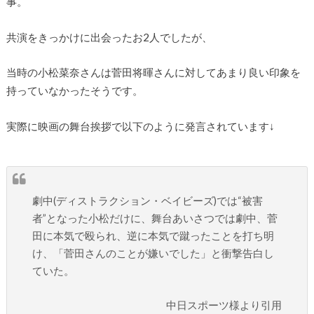
事。
共演をきっかけに出会ったお2人でしたが、
当時の小松菜奈さんは菅田将暉さんに対してあまり良い印象を
持っていなかったそうです。
実際に映画の舞台挨拶で以下のように発言されています↓
劇中(ディストラクション・ベイビーズ)では“被害
者”となった小松だけに、舞台あいさつでは劇中、菅
田に本気で殴られ、逆に本気で蹴ったことを打ち明
け、「菅田さんのことが嫌いでした」と衝撃告白し
ていた。
中日スポーツ様より引用