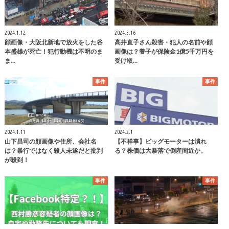
2024.1.12
2024.3.16
顔画像・大阪北新地で放火をした谷
高井直子さん殺害・犯人の名前や顔
本盛雄が死亡！犯行動機は不明のま
画像は？養子が保険金1億5千万円を
ま…
受け取…
事件
事件
2024.1.11
2024.2.1
山下昌司の顔画像や住所、会社名
【不祥事】ビッグモーターは潰れ
は？暴行ではなく殺人未遂だと批判
る？株価は大暴落で倒産間近か。
が殺到！
事件
事件