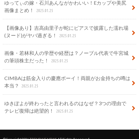
ゆってぃの嫁・石川あんながかわいい！Eカップや美尻
画像まとめ！
2025.01.25
【画像あり】吉高由里子が蛇にピアスで披露した濡れ場
(ヌード)がヤバ過ぎる！
2025.01.25
画像・若林和人の学歴や経歴は？ノーブル代表で牛宮城
の筆頭株主だった！
2025.01.25
CIMBAは筋金入りの慶應ボーイ！両親がお金持ちの噂は
本当？
2025.01.25
ゆきぽよが終わったと言われるのはなぜ？3つの理由で
テレビ復帰は絶望的！
2025.01.25