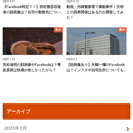
2024.4.21
2024.4.16
【Facebook特定？！】西村勝彦容疑
動画・沖縄警察署で暴動事件！失明
者の顔画像は？自宅や勤務先につい…
との因果関係はあるのか調査してみ
た！
事件
事件
2024.1.23
2024.2.2
安松滋明の顔画像やFacebookは？事
【顔画像あり】矢幅一彌のFacebook
故原因は快感が欲しかったから？
は？インスタや自宅住所についても…
アーカイブ
2025年1月