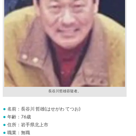
長谷川哲雄容疑者。
名前：長谷川 哲雄(はせがわ てつお)
年齢：76歳
住所：岩手県北上市
職業：無職