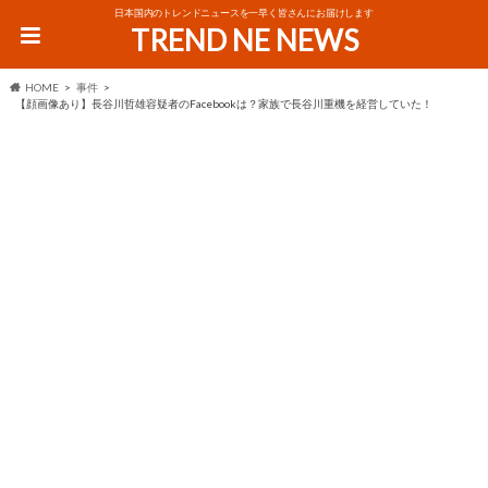
日本国内のトレンドニュースを一早く皆さんにお届けします
TREND NE NEWS
HOME
事件
【顔画像あり】長谷川哲雄容疑者のFacebookは？家族で長谷川重機を経営していた！