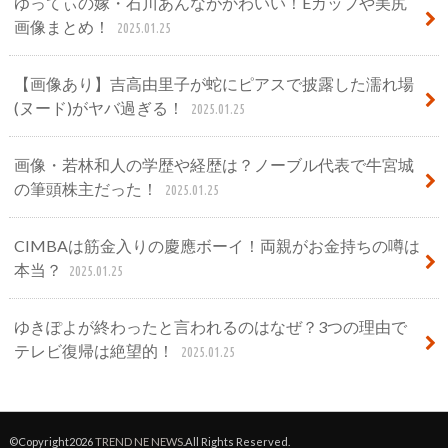
ゆってぃの嫁・石川あんながかわいい！Eカップや美尻
画像まとめ！
2025.01.25
【画像あり】吉高由里子が蛇にピアスで披露した濡れ場
(ヌード)がヤバ過ぎる！
2025.01.25
画像・若林和人の学歴や経歴は？ノーブル代表で牛宮城
の筆頭株主だった！
2025.01.25
CIMBAは筋金入りの慶應ボーイ！両親がお金持ちの噂は
本当？
2025.01.25
ゆきぽよが終わったと言われるのはなぜ？3つの理由で
テレビ復帰は絶望的！
2025.01.25
©Copyright2026
TREND NE NEWS
.All Rights Reserved.