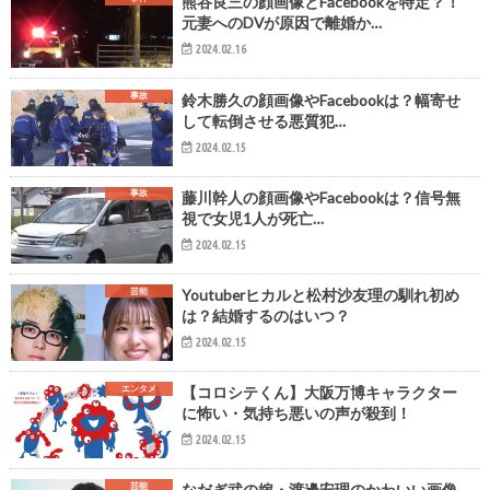
熊谷良三の顔画像とFacebookを特定？！
元妻へのDVが原因で離婚か…
2024.02.16
事故
鈴木勝久の顔画像やFacebookは？幅寄せ
して転倒させる悪質犯…
2024.02.15
事故
藤川幹人の顔画像やFacebookは？信号無
視で女児1人が死亡…
2024.02.15
芸能
Youtuberヒカルと松村沙友理の馴れ初め
は？結婚するのはいつ？
2024.02.15
エンタメ
【コロシテくん】大阪万博キャラクター
に怖い・気持ち悪いの声が殺到！
2024.02.15
芸能
なだぎ武の嫁・渡邊安理のかわいい画像