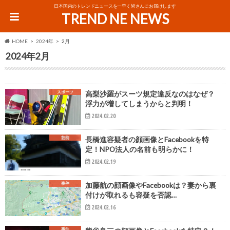
日本国内のトレンドニュースを一早く皆さんにお届けします
TREND NE NEWS
HOME
2024年
2月
2024年2月
スポーツ
高梨沙羅がスーツ規定違反なのはなぜ？
浮力が増してしまうからと判明！
2024.02.20
芸能
長橋進容疑者の顔画像とFacebookを特
定！NPO法人の名前も明らかに！
2024.02.19
事件
加藤航の顔画像やFacebookは？妻から裏
付けが取れるも容疑を否認…
2024.02.16
事件