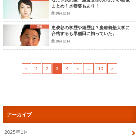
まとめ！水着姿もあり！
2024.02.14
芸能
恵俊彰の学歴や経歴は？慶應義塾大学に
合格するも早稲田に拘っていた。
2024.02.14
<
1
2
3
4
5
…
10
>
アーカイブ
2025年1月