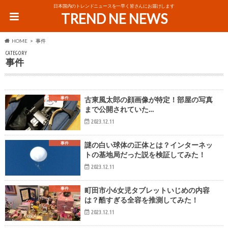
日本国内のトレンドニュースを一早く皆さんにお届けします
TREND NE NEWS
HOME
事件
CATEGORY
事件
事件
古東風太郎の顔画像が特定！部屋の写真
まで公開されていた…
2023.12.11
事件
謎の白い球体の正体とは？インターネッ
トの基地局だった説を検証してみた！
2023.12.11
事件
町田市小6女児タブレットいじめの内容
は？酷すぎる全容を推測してみた！
2023.12.11