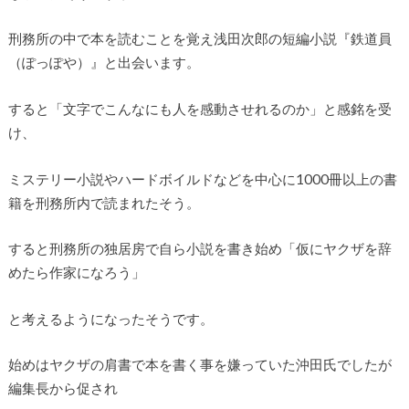
刑務所の中で本を読むことを覚え浅田次郎の短編小説『鉄道員
（ぽっぽや）』と出会います。
すると「文字でこんなにも人を感動させれるのか」と感銘を受
け、
ミステリー小説やハードボイルドなどを中心に1000冊以上の書
籍を刑務所内で読まれたそう。
すると刑務所の独居房で自ら小説を書き始め「仮にヤクザを辞
めたら作家になろう」
と考えるようになったそうです。
始めはヤクザの肩書で本を書く事を嫌っていた沖田氏でしたが
編集長から促され