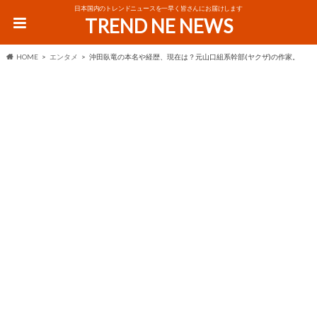
日本国内のトレンドニュースを一早く皆さんにお届けします
TREND NE NEWS
HOME
エンタメ
沖田臥竜の本名や経歴、現在は？元山口組系幹部(ヤクザ)の作家。