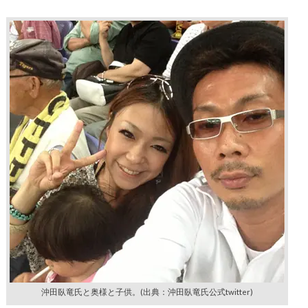
沖田臥竜氏と奥様と子供。(出典：沖田臥竜氏公式twitter)