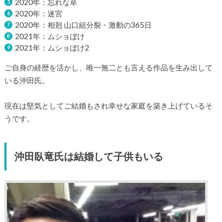
2020年：忘れな草
2020年：迷宮
2020年：相剋 山口組分裂・激動の365日
2021年：ムショぼけ
2021年：ムショぼけ2
ご自身の経歴を活かし、唯一無二とも言える作品を生み出して
いる沖田氏。
現在は堅気としてご結婚もされ幸せな家庭を築き上げているそ
うです。
沖田臥竜氏は結婚して子供もいる