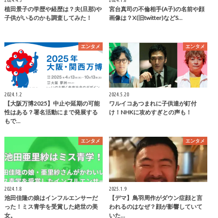
植田景子の学歴や経歴は？夫(旦那)や
宮台真司の不倫相手(A子)の名前や顔
子供がいるのかも調査してみた！
画像は？X(旧twitter)などS…
エンタメ
エンタメ
2024.1.2
2024.5.20
【大阪万博2025】中止や延期の可能
ワルイコあつまれに子供達が釘付
性はある？署名活動にまで発展する
け！NHKに攻めすぎとの声も！
もで…
エンタメ
エンタメ
2024.1.8
2025.1.9
池田佳隆の娘はインフルエンサーだ
【デマ】鳥羽周作がダウン症顔と言
った！ミス青学を受賞した絶世の美
われるのはなぜ？顔が影響していて
女。
いた…