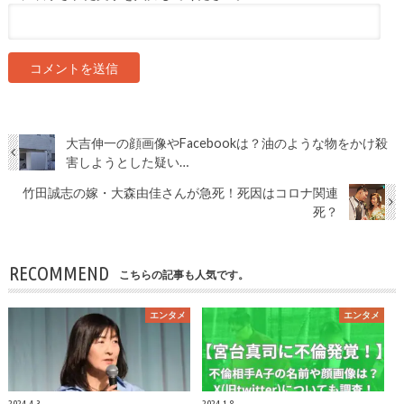
大吉伸一の顔画像やFacebookは？油のような物をかけ殺
害しようとした疑い…
竹田誠志の嫁・大森由佳さんが急死！死因はコロナ関連
死？
RECOMMEND
こちらの記事も人気です。
エンタメ
エンタメ
2024.4.3
2024.1.8