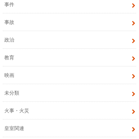
事件
事故
政治
教育
映画
未分類
火事・火災
皇室関連