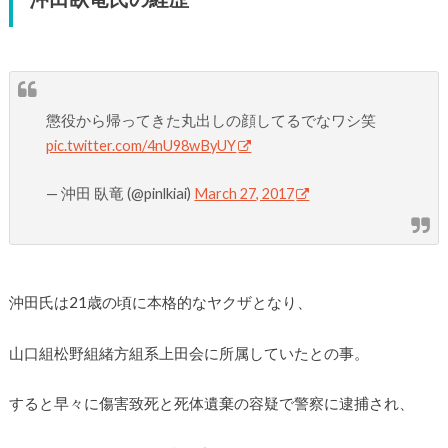
懲役から帰ってきた丸出しの顔してるでなワシ笑
pic.twitter.com/4nU98wByUY
— 沖田 臥竜 (@pinlkiai)
March 27, 2017
沖田氏は21歳の頃に本格的なヤクザとなり、
山口組松野組緒方組系上田会に所属していたとの事。
すると早々に傷害致死と死体遺棄の容疑で警察に逮捕され、