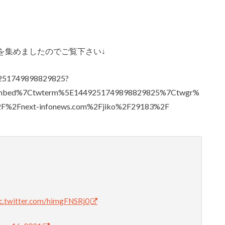
を集めましたのでご覧下さい↓
49251749898829825?
embed%7Ctwterm%5E1449251749898829825%7Ctwgr%
2F%2Fnext-infonews.com%2Fjiko%2F29183%2F
ic.twitter.com/himgFNSRj0