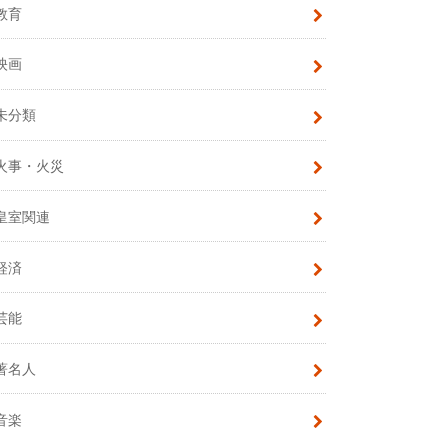
教育
映画
未分類
火事・火災
皇室関連
経済
芸能
著名人
音楽