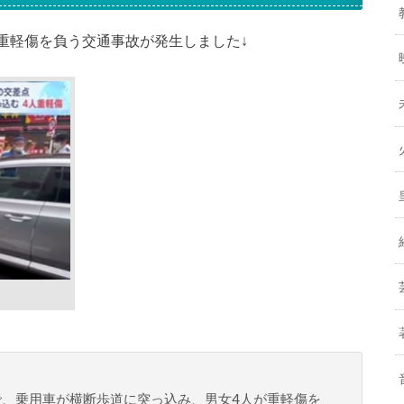
人が重軽傷を負う交通事故が発生しました↓
で、乗用車が横断歩道に突っ込み、男女4人が重軽傷を