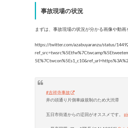
事故現場の状況
まずは、事故現場の状況が分かる画像や動画
https://twitter.com/azabuyaranzu/status/14
ref_src=twsrc%5Etfw%7Ctwcamp%5Etweet
5E%7Ctwcon%5Es1_c10&ref_url=https%3A%
#吉祥寺事故
井の頭通り片側車線規制のため大渋滞
五日市街道からの迂回がオススメです。
p