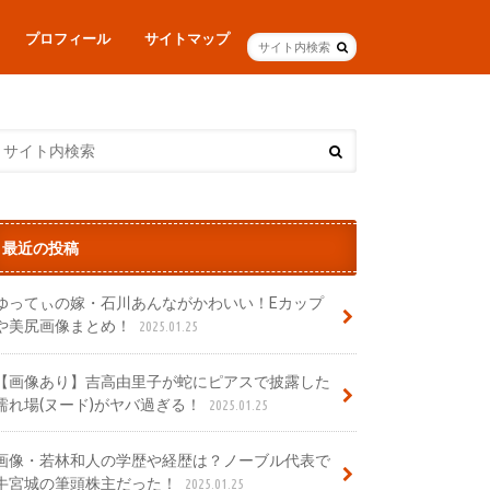
プロフィール
サイトマップ
最近の投稿
ゆってぃの嫁・石川あんながかわいい！Eカップ
や美尻画像まとめ！
2025.01.25
【画像あり】吉高由里子が蛇にピアスで披露した
濡れ場(ヌード)がヤバ過ぎる！
2025.01.25
画像・若林和人の学歴や経歴は？ノーブル代表で
牛宮城の筆頭株主だった！
2025.01.25