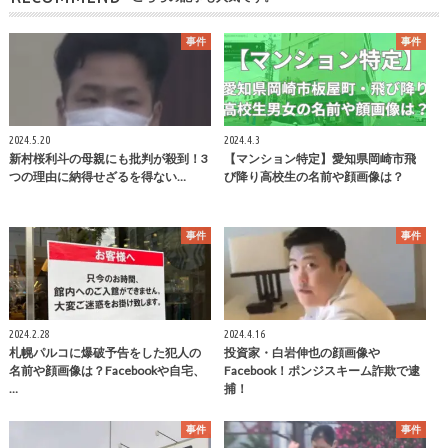
事件
事件
2024.5.20
2024.4.3
新村桜利斗の母親にも批判が殺到！3
【マンション特定】愛知県岡崎市飛
つの理由に納得せざるを得ない…
び降り高校生の名前や顔画像は？
事件
事件
2024.2.28
2024.4.16
札幌パルコに爆破予告をした犯人の
投資家・白岩伸也の顔画像や
名前や顔画像は？Facebookや自宅、
Facebook！ポンジスキーム詐欺で逮
…
捕！
事件
事件