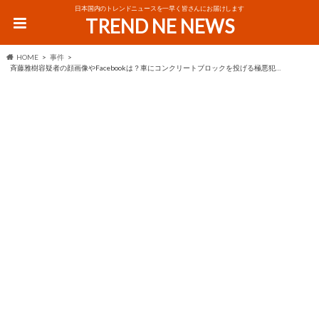
日本国内のトレンドニュースを一早く皆さんにお届けします
TREND NE NEWS
HOME
事件
斉藤雅樹容疑者の顔画像やFacebookは？車にコンクリートブロックを投げる極悪犯…