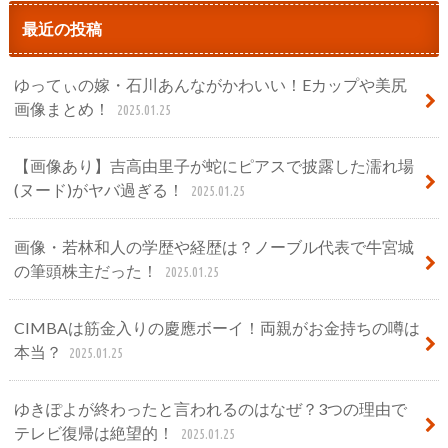
最近の投稿
ゆってぃの嫁・石川あんながかわいい！Eカップや美尻
画像まとめ！
2025.01.25
【画像あり】吉高由里子が蛇にピアスで披露した濡れ場
(ヌード)がヤバ過ぎる！
2025.01.25
画像・若林和人の学歴や経歴は？ノーブル代表で牛宮城
の筆頭株主だった！
2025.01.25
CIMBAは筋金入りの慶應ボーイ！両親がお金持ちの噂は
本当？
2025.01.25
ゆきぽよが終わったと言われるのはなぜ？3つの理由で
テレビ復帰は絶望的！
2025.01.25