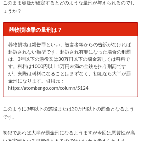
このまま容疑が確定するとどのような量刑が与えられるのでし
ょうか？
器物損壊罪の量刑は？
器物損壊は親告罪といい、被害者等からの告訴がなければ
起訴されない類型です。起訴され有罪になった場合の刑罰
は、3年以下の懲役又は30万円以下の罰金若しくは科料で
す。科料は1000円以上1万円未満の金銭を払う刑罰です
が、実際は科料になることはまずなく、初犯なら大半が罰
金刑になります。引用元：
https://atombengo.com/column/5124
このように3年以下の懲役または30万円以下の罰金となるよう
です。
初犯であれば大半が罰金刑になるようますが今回は悪質性が高
い為実刑となる可能性もあるのではないかと考えられます。