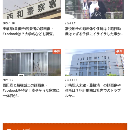
2024.1.30
2024.1.11
王敏章(皇優悟)容疑者の顔画像・
嘉悦彩子の顔画像や住所は？犯行動
Facebookは？大学名なども調査。
機はぐずる子供にイライラした事か…
事件
事件
2024.3.9
2024.1.16
西田彩と船橋誠二の顔画像・
川崎殺人未遂・藤橋清一の顔画像や
Facebookを特定！幸せそうな家族に
住所は？犯行動機は社内でのトラブ
一体何が…
ルか…