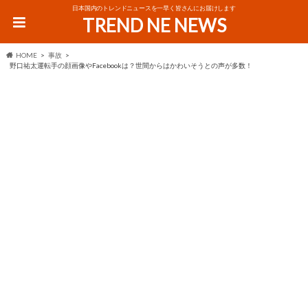
日本国内のトレンドニュースを一早く皆さんにお届けします
TREND NE NEWS
HOME
事故
野口祐太運転手の顔画像やFacebookは？世間からはかわいそうとの声が多数！