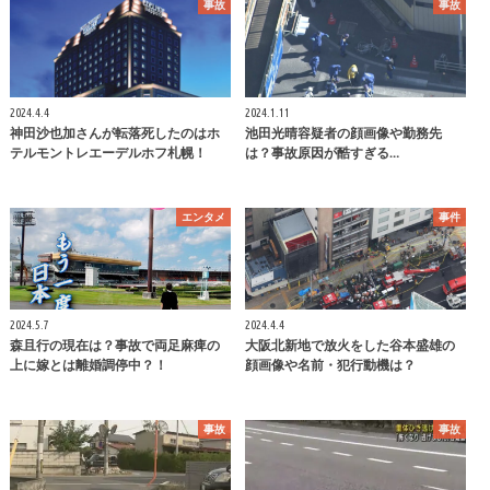
事故
事故
2024.4.4
2024.1.11
神田沙也加さんが転落死したのはホ
池田光晴容疑者の顔画像や勤務先
テルモントレエーデルホフ札幌！
は？事故原因が酷すぎる…
エンタメ
事件
2024.5.7
2024.4.4
森且行の現在は？事故で両足麻痺の
大阪北新地で放火をした谷本盛雄の
上に嫁とは離婚調停中？！
顔画像や名前・犯行動機は？
事故
事故