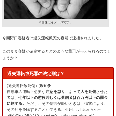
※画像はイメージです。
今回野口容疑者は過失運転致死の容疑で逮捕されました。
このまま容疑が確定するとどのような量刑が与えられるのでし
ょうか？
過失運転致死罪の法定刑は？
(過失運転致死傷）
第五条
自動車の運転上必要な
注意を怠り
、よって
人を死傷
させた
者は、
七年以下の懲役若しくは禁錮又は百万円以下の罰金
に処する。
ただし、その傷害が軽いときは、情状により、
その刑を免除することができる。引用元：https://xn--
u9j691ga24b91k2ymuvkvu3g.jp/know/rp/ksm-64