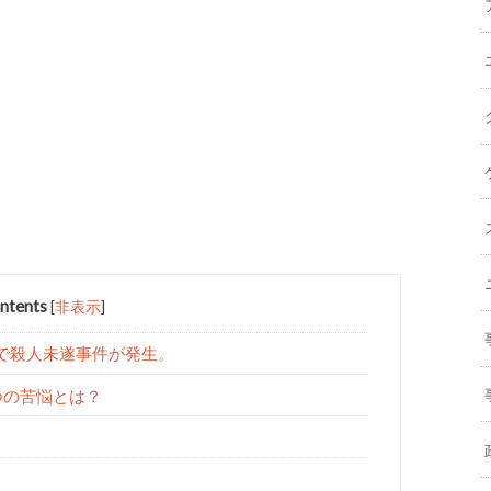
ntents
[
非表示
]
近で殺人未遂事件が発生。
つの苦悩とは？