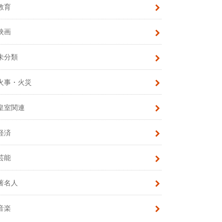
教育
映画
未分類
火事・火災
皇室関連
経済
芸能
著名人
音楽