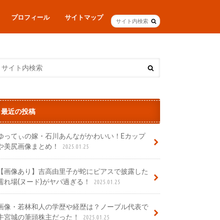
プロフィール
サイトマップ
最近の投稿
ゆってぃの嫁・石川あんながかわいい！Eカップ
や美尻画像まとめ！
2025.01.25
【画像あり】吉高由里子が蛇にピアスで披露した
濡れ場(ヌード)がヤバ過ぎる！
2025.01.25
画像・若林和人の学歴や経歴は？ノーブル代表で
牛宮城の筆頭株主だった！
2025.01.25