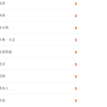
教育
映画
未分類
火事・火災
皇室関連
経済
芸能
著名人
音楽