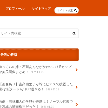
プロフィール
サイトマップ
最近の投稿
ゆってぃの嫁・石川あんながかわいい！Eカップ
や美尻画像まとめ！
2025.01.25
【画像あり】吉高由里子が蛇にピアスで披露した
濡れ場(ヌード)がヤバ過ぎる！
2025.01.25
画像・若林和人の学歴や経歴は？ノーブル代表で
牛宮城の筆頭株主だった！
2025.01.25