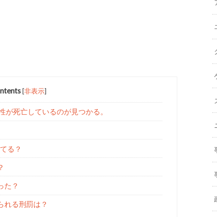
ntents
[
非表示
]
男性が死亡しているのが見つかる。
れてる？
？
った？
られる刑罰は？