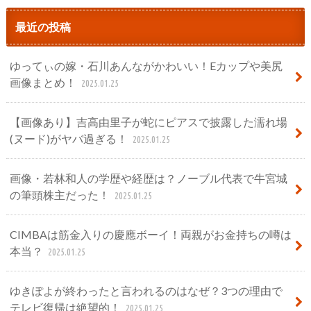
最近の投稿
ゆってぃの嫁・石川あんながかわいい！Eカップや美尻
画像まとめ！
2025.01.25
【画像あり】吉高由里子が蛇にピアスで披露した濡れ場
(ヌード)がヤバ過ぎる！
2025.01.25
画像・若林和人の学歴や経歴は？ノーブル代表で牛宮城
の筆頭株主だった！
2025.01.25
CIMBAは筋金入りの慶應ボーイ！両親がお金持ちの噂は
本当？
2025.01.25
ゆきぽよが終わったと言われるのはなぜ？3つの理由で
テレビ復帰は絶望的！
2025.01.25