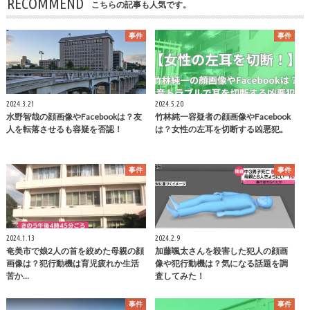
RECOMMEND
こちらの記事も人気です。
事件
事件
2024.3.21
2024.5.20
水野智哉の顔画像やFacebookは？友
竹林純一容疑者の顔画像やFacebook
人を転落させるも容疑を否認！
は？女性の左耳を切断する凶悪犯。
事件
事件
2024.1.13
2024.2.9
奄美市で娘2人の首を絞めた母親の顔
加藤颯太さんを殺害した犯人の顔画
画像は？犯行動機は育児疲れか生活
像や犯行動機は？気になる話題を調
苦か…
査してみた！
事件
事件