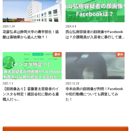
2024.1.24
2024.4.4
花森弘卓は静岡大学の農学部生！硫
西山弘樹容疑者の顔画像やFacebook
酸は薬物庫から盗んだ物？！
は？介護職員が入居者に暴行して逮…
事件
事件
2025.1.5
2023.12.20
【顔画像あり】斎藤蒼太容疑者のイ
寺本由美の顔画像が判明！Facebook
ンスタを特定！建設会社に勤める鳶
や犯行動機についても調査してみ
職人だっ…
た！