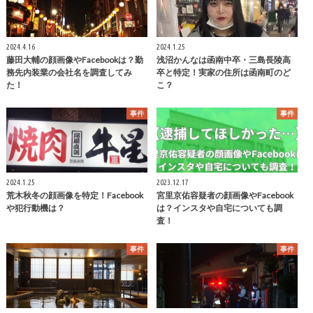
2024.4.16
2024.1.25
藤田大輔の顔画像やFacebookは？勤
浅沼かんなは函南中卒・三島長陵高
務先内装業の会社名を調査してみ
卒と特定！実家の住所は函南町のど
た！
こ？
事件
事件
2024.1.25
2023.12.17
荒木秋冬の顔画像を特定！Facebook
宮里京佑容疑者の顔画像やFacebook
や犯行動機は？
は？インスタや自宅についても調
査！
事件
事件