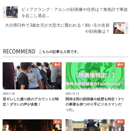
ビィアクラング・アルンの顔画像や住所は？無免許で事故
を起こし逃走…
大分県臼杵で3歳女児が大型犬に襲われる！飼い主の名前
や顔画像は？
RECOMMEND
こちらの記事も人気です。
事件
事件
2024.1.24
2023.12.13
逆ギレした撮り鉄のアカウントが特
関伸太郎の顔画像や経歴を特定！3つ
定！ダサいの声が多数！
の事業を持つやり手ビジネスマンだ
った。
事件
事件