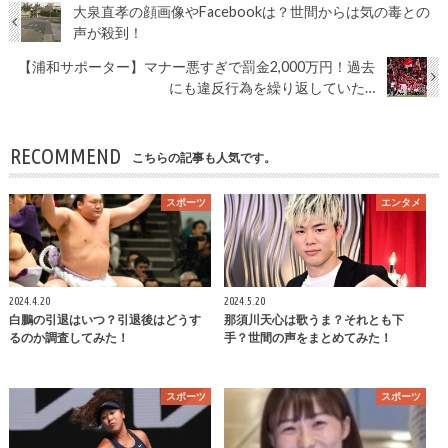
大泉直孝の顔画像やFacebookは？世間からは気の毒との
声が殺到！
【浦和サポーター】マナー悪すぎで罰金2,000万円！過去
にも違反行為を繰り返していた…
RECOMMEND
こちらの記事も人気です。
スポーツ
エンタメ
2024.4.20
2024.5.20
白鵬の引退はいつ？引退後はどうす
那須川天心は歌うま？それとも下
るのか調査してみた！
手？世間の声をまとめてみた！
スポーツ
スポーツ