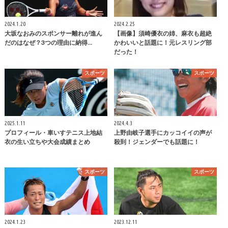
2024.1.20
2024.2.25
大坂なおみのスポンサー離れが進ん
【画像】須崎優衣の姉、麻衣も超絶
だのはなぜ？3つの理由に納得…
かわいいと話題に！元レスリング部
だった！
スポーツ
スポーツ
2025.1.11
2024.4.3
プロフィール・車いすテニス上地結
上野由岐子選手にカッコイイの声が
衣の生い立ちや大会成績まとめ
殺到！ジェンダーでも話題に！
スポーツ
スポーツ
2024.1.23
2023.12.11