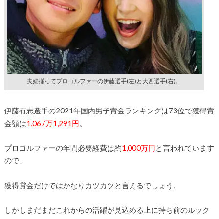
夫婦揃ってプロゴルファーの伊藤選手(左)と大西選手(右)。
伊藤有志選手の2021年国内男子賞金ランキングは73位で獲得賞
金額は
1,067万1,291円
。
プロゴルファーの年間必要経費は約
1,000万円
と言われています
ので、
獲得賞金だけではかなりカツカツと言えるでしょう。
しかしまだまだこれからの活躍が見込める上に持ち前のルック