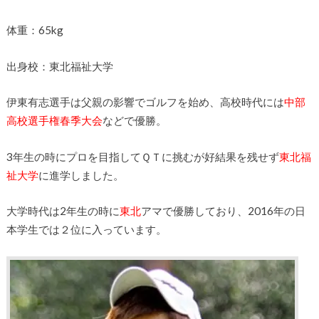
体重：65kg
出身校：東北福祉大学
伊東有志選手は父親の影響でゴルフを始め、高校時代には
中部
高校選手権春季大会
などで優勝。
3年生の時にプロを目指してＱＴに挑むが好結果を残せず
東北福
祉大学
に進学しました。
大学時代は2年生の時に
東北
アマで優勝しており、2016年の日
本学生では２位に入っています。