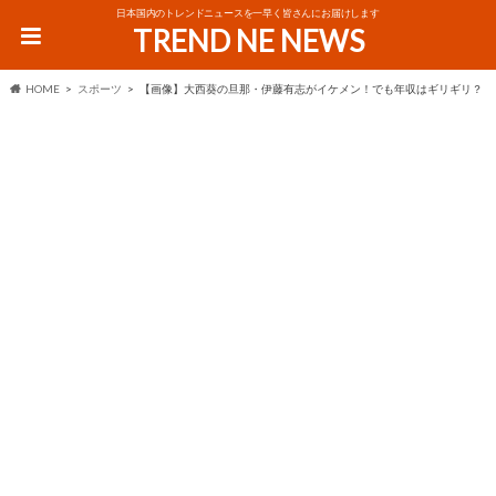
日本国内のトレンドニュースを一早く皆さんにお届けします
TREND NE NEWS
HOME
スポーツ
【画像】大西葵の旦那・伊藤有志がイケメン！でも年収はギリギリ？