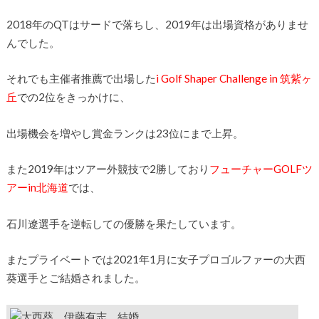
2018年のQTはサードで落ちし、2019年は出場資格がありませ
んでした。
それでも主催者推薦で出場した
i Golf Shaper Challenge in 筑紫ヶ
丘
での
2位をきっかけに、
出場機会を増やし賞金ランクは23位にまで上昇。
また2019年はツアー外競技で2勝しており
フューチャーGOLFツ
アーin北海道
では、
石川遼選手を逆転しての優勝を果たしています。
またプライベートでは2021年1月に女子プロゴルファーの大西
葵選手とご結婚されました。