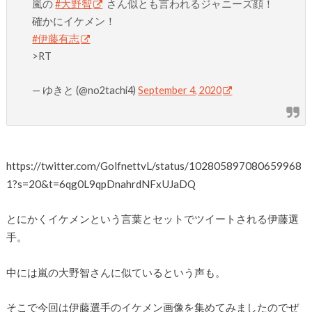
嵐の
#大野智
さん似とも言われるジャニーズ顔！
確かにイケメン！
#伊藤有志
>RT
— ゆきと (@no2tachi4)
September 4, 2020
https://twitter.com/GolfnettvL/status/102805897080659968
1?s=20&t=6qg0L9qpDnahrdNFxUJaDQ
とにかくイケメンという言葉とセットでツイートされる伊藤選
手。
中には嵐の大野智さんに似ているという声も。
そこで今回は伊藤選手のイケメン画像を集めてみましたのでぜ