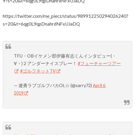
9?s=20&t=6qg0L9qpDnahrdNFxUJaDQ
https://twitter.com/me_piecz/status/989912250294026240?
s=20&t=6qg0L9qpDnahrdNFxUJaDQ
TFU・OBイケメン部伊藤有志くんインタビュー(・
∀・)２アンダーナイスプレー！
#フューチャーツアー
#ゴルフネットTV
— 遼勇ラブゴルフバカOL☆ (@sarry72)
April 6,
2019