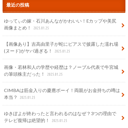
最近の投稿
ゆってぃの嫁・石川あんながかわいい！Eカップや美尻
画像まとめ！
2025.01.25
【画像あり】吉高由里子が蛇にピアスで披露した濡れ場
(ヌード)がヤバ過ぎる！
2025.01.25
画像・若林和人の学歴や経歴は？ノーブル代表で牛宮城
の筆頭株主だった！
2025.01.25
CIMBAは筋金入りの慶應ボーイ！両親がお金持ちの噂は
本当？
2025.01.25
ゆきぽよが終わったと言われるのはなぜ？3つの理由で
テレビ復帰は絶望的！
2025.01.25