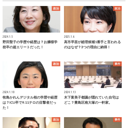
政治
政治
2024.1.5
2025.1.6
野田聖子の学歴や経歴は？お嬢様学
高市早苗が総理候補1番手と言われる
校卒の超エリートだった！
のはなぜ？3つの理由に納得！
政治
事件
2024.1.10
2024.1.13
牧島かれんデジタル相の学歴や経歴
木下富美子都議が隠れていた自宅は
は？ICU卒で9.11テロの目撃者だっ
どこ？豊島区南大塚の一軒家。
た！
政治
事件