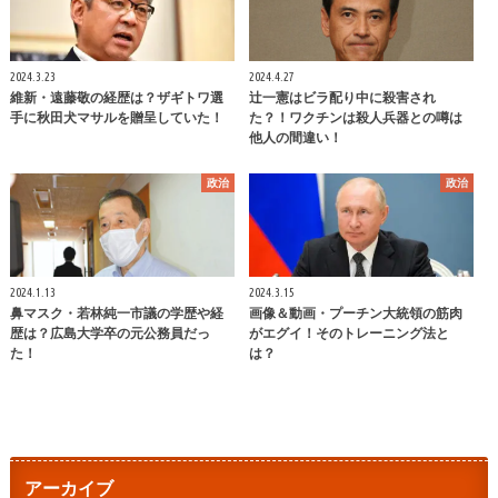
2024.3.23
2024.4.27
維新・遠藤敬の経歴は？ザギトワ選
辻一憲はビラ配り中に殺害され
手に秋田犬マサルを贈呈していた！
た？！ワクチンは殺人兵器との噂は
他人の間違い！
政治
政治
2024.1.13
2024.3.15
鼻マスク・若林純一市議の学歴や経
画像＆動画・プーチン大統領の筋肉
歴は？広島大学卒の元公務員だっ
がエグイ！そのトレーニング法と
た！
は？
アーカイブ