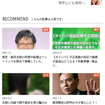
辱罪などを適用へ。
RECOMMEND
こちらの記事も人気です。
経済
事件
2025.1.6
2024.4.21
東芝・島田太郎の学歴や経歴は？シ
【ダイハツ】不正発覚の対応で補償
ーメンスを辞めて移籍していた。
や返金はどうなる？対象車種一覧あ
り。
政治
経済
2024.4.27
2025.1.6
旦那に内緒で精子提供を受け騙され
新浪剛史の評判がガタ落ちした？！