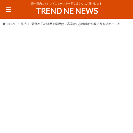
日本国内のトレンドニュースを一早く皆さんにお届けします
TREND NE NEWS
HOME
経済
芳野友子の経歴や学歴は？高卒から労組連合会長に登り詰めていた！