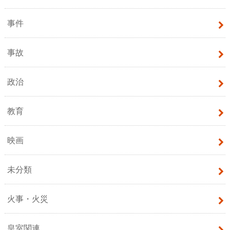
事件
事故
政治
教育
映画
未分類
火事・火災
皇室関連