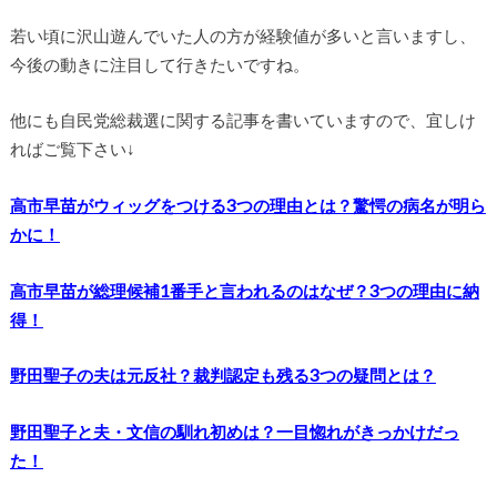
若い頃に沢山遊んでいた人の方が経験値が多いと言いますし、
今後の動きに注目して行きたいですね。
他にも自民党総裁選に関する記事を書いていますので、宜しけ
ればご覧下さい↓
高市早苗がウィッグをつける3つの理由とは？驚愕の病名が明ら
かに！
高市早苗が総理候補1番手と言われるのはなぜ？3つの理由に納
得！
野田聖子の夫は元反社？裁判認定も残る3つの疑問とは？
野田聖子と夫・文信の馴れ初めは？一目惚れがきっかけだっ
た！