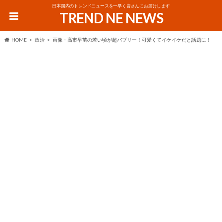
日本国内のトレンドニュースを一早く皆さんにお届けします
TREND NE NEWS
HOME
政治
画像・高市早苗の若い頃が超バブリー！可愛くてイケイケだと話題に！