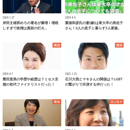
2024.1.27
2024.4.4
岸田文雄辞めろの署名が爆増！増税
重徳和彦氏の妻(嫁)は東大卒の美佐子
しすぎで政権は風前の灯火…
さん！3人の息子と暮らす5人家族。
政治
政治
2024.4.7
2025.1.25
豊田恵美の学歴や経歴は？ミセス京
石川大我とマキさんの関係は？LGBT
都の初代ファイナリストだった！
の繋がりで共演する仲だった！
政治
エンタメ