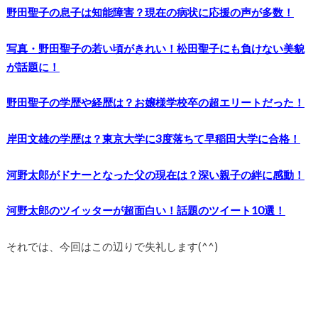
野田聖子の息子は知能障害？現在の病状に応援の声が多数！
写真・野田聖子の若い頃がきれい！松田聖子にも負けない美貌
が話題に！
野田聖子の学歴や経歴は？お嬢様学校卒の超エリートだった！
岸田文雄の学歴は？東京大学に3度落ちて早稲田大学に合格！
河野太郎がドナーとなった父の現在は？深い親子の絆に感動！
河野太郎のツイッターが超面白い！話題のツイート10選！
それでは、今回はこの辺りで失礼します(^^)